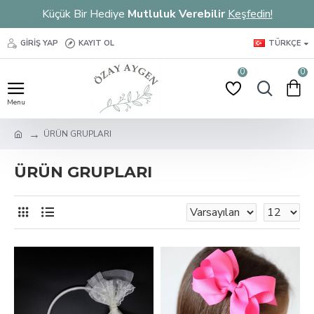
Küçük Bir Hediye
Mutluluk Verebilir
Keşfedin!
GIRIŞ YAP
KAYIT OL
TÜRKÇE
0
0
ÜRÜN GRUPLARI
ÜRÜN GRUPLARI