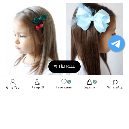
FILTRELE
0
0
Ki̇raz Taç-Toka Set
Kuş Tüylü Fi̇yonk Toka
Kayıp Ol
Favorilerim
Sepetim
WhatsApp
Giriş Yap