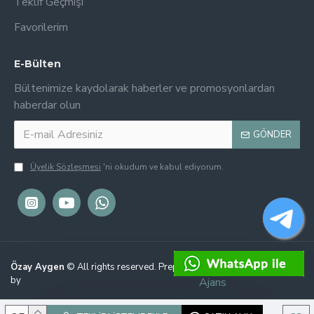
Teklif Geçmişi
Favorilerim
E-Bülten
Bültenimize kaydolarak haberler ve promosyonlardan
haberdar olun
GÖNDER
Üyelik Sözleşmesi
'ni okudum ve kabul ediyorum.
Perfection Dijital
Özay Aygen
© All rights reserved. Prepared
by
Ajans