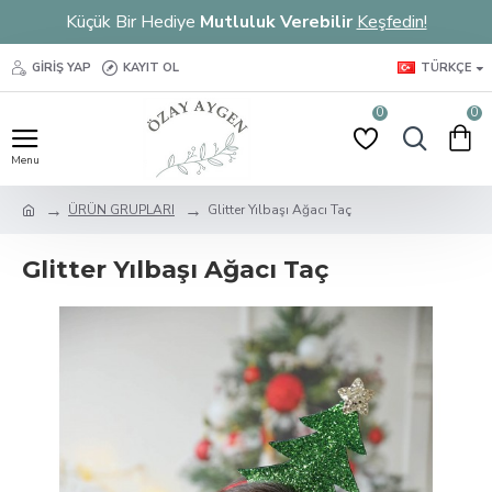
Küçük Bir Hediye
Mutluluk Verebilir
Keşfedin!
GIRIŞ YAP
KAYIT OL
TÜRKÇE
0
0
ÜRÜN GRUPLARI
Glitter Yılbaşı Ağacı Taç
Glitter Yılbaşı Ağacı Taç